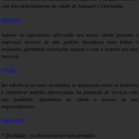
com foco principalmente na cidade de Araguari e Uberlandia.
março
Previdência tem déficit de R$ 5,1 bilhões em fevereiro, diz
MISSÃO
ministério
Superar as expectativas o
ferecendo aos nossos cliente (pessoas e
empresas) serviços de alto padrão, fazendo-os mais felizes e
realizados, garantindo tranzações seguras e com o respeito que eles
merecem.
VISÃO
Ser referência no ramo imobiliário se destacando entres os melhores
e estabelecer padrões diferenciados na prestação de serviços com
alta qualidade, garantindo ao cliente o sucesso do seu
empreendimento.
VALORES
* Qualidade : excelencia nos serviços prestados