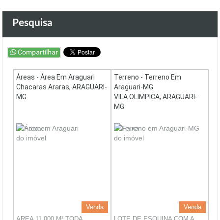
Pesquisa
Áreas - Área Em Araguari
Terreno - Terreno Em
Chacaras Araras, ARAGUARI-
Araguari-MG
MG
VILA OLIMPICA, ARAGUARI-
MG
Venda
Venda
AREA 11.000 M² TODA
LOTE DE ESQUINA COM A