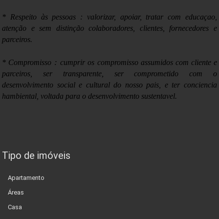
* Respeito às pessoas : valorizar, apoiar, tratar com educaçao,
atenção e sem distinção colaboradores, clientes, fornecedores e
parceiros.
:
* Compromisso
cumprir os compromisso assumidos com cliente e
parceiros, ser transparente, ser comprometido com o
desenvolvimento social e cultural do nosso pais, e ter conciencia
hambiental, voltada para o desenvolvimento sustentavel.
Tipo de imóveis
Apartamento
Áreas
Casa