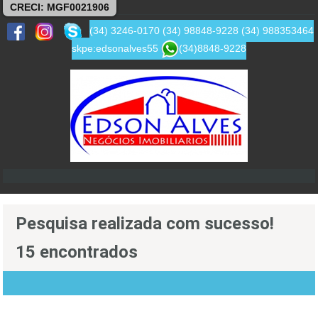
CRECI: MGF0021906
(34) 3246-0170
(34) 98848-9228
(34) 988353464
skpe:edsonalves55
(34)8848-9228
Pesquisa realizada com sucesso!
15 encontrados