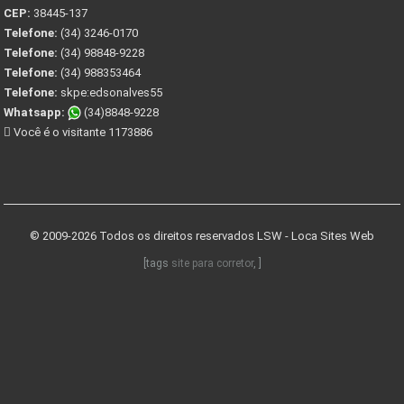
CEP:
38445-137
Telefone:
(34) 3246-0170
Telefone:
(34) 98848-9228
Telefone:
(34) 988353464
Telefone:
skpe:edsonalves55
Whatsapp:
(34)8848-9228
Você é o visitante 1173886
© 2009-2026 Todos os direitos reservados
LSW - Loca Sites Web
[tags
site para corretor
, ]