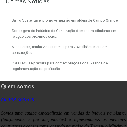
Últimas Notícias
Bairro Sustentável promove mutirão em aldeia de Campo Grande
Sondagem da Indústria da Construção demonstra otimismo em
relação aos próximos seis..
Minha casa, minha vida aumenta para 2,4 milhões meta de
construções
CRECI MS se prepara para comemorações dos 50 anos de
regulamentação da profissão
JN mostra novas gravações da PF sobre o caso Demóstenes
Torres
Quem somos
Após deflação em fevereiro, IGP-M avança em março, diz FGV
QUEM SOMOS
IGP-M sobe 0,43% em março após deflação em fevereiro
Somos uma equipe especializada em vendas de imóveis na planta,
Moradores de Marília, SP, ainda podem pagar IPTU com desconto
(lançamentos e pre lançamentos) e representamos as melhores
contrutoras e construtores, atuando na regiao do Triangulo Mineiro e
Débito automático da 1ª cota do IR exige declaração até o fim de