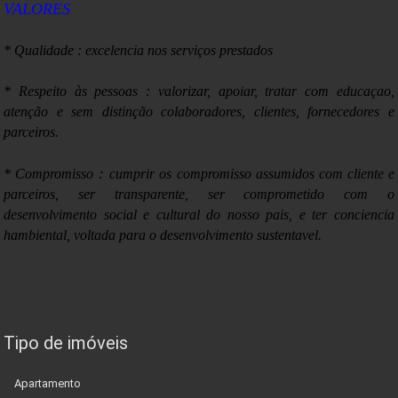
VALORES
* Qualidade : excelencia nos serviços prestados
* Respeito às pessoas : valorizar, apoiar, tratar com educaçao,
atenção e sem distinção colaboradores, clientes, fornecedores e
parceiros.
:
* Compromisso
cumprir os compromisso assumidos com cliente e
parceiros, ser transparente, ser comprometido com o
desenvolvimento social e cultural do nosso pais, e ter conciencia
hambiental, voltada para o desenvolvimento sustentavel.
Tipo de imóveis
Apartamento