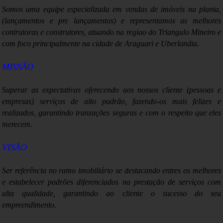
Somos uma equipe especializada em vendas de imóveis na planta,
Moradores de Marília, SP, ainda podem pagar IPTU com desconto
(lançamentos e pre lançamentos) e representamos as melhores
contrutoras e construtores, atuando na regiao do Triangulo Mineiro e
Débito automático da 1ª cota do IR exige declaração até o fim de
com foco principalmente na cidade de Araguari e Uberlandia.
março
Previdência tem déficit de R$ 5,1 bilhões em fevereiro, diz
MISSÃO
ministério
Superar as expectativas o
ferecendo aos nossos cliente (pessoas e
empresas) serviços de alto padrão, fazendo-os mais felizes e
realizados, garantindo tranzações seguras e com o respeito que eles
merecem.
VISÃO
Ser referência no ramo imobiliário se destacando entres os melhores
e estabelecer padrões diferenciados na prestação de serviços com
alta qualidade, garantindo ao cliente o sucesso do seu
empreendimento.