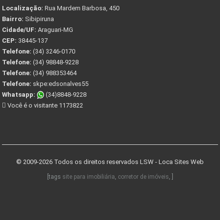
Localização:
Rua Mardem Barbosa, 450
Bairro:
Sibipiruna
Cidade/UF:
Araguari-MG
CEP:
38445-137
Telefone:
(34) 3246-0170
Telefone:
(34) 98848-9228
Telefone:
(34) 988353464
Telefone:
skpe:edsonalves55
Whatsapp:
(34)8848-9228
Você é o visitante 1173822
© 2009-2026 Todos os direitos reservados
LSW - Loca Sites Web
[tags
site para imobiliária
,
corretor de imóveis
, ]