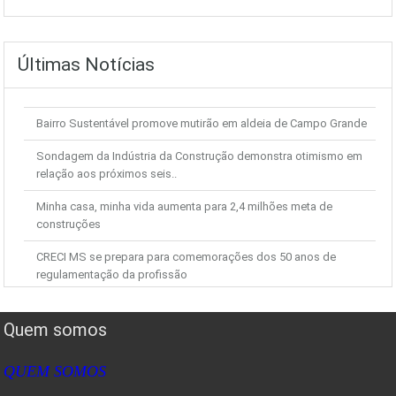
Últimas Notícias
Bairro Sustentável promove mutirão em aldeia de Campo Grande
Sondagem da Indústria da Construção demonstra otimismo em
relação aos próximos seis..
Minha casa, minha vida aumenta para 2,4 milhões meta de
construções
CRECI MS se prepara para comemorações dos 50 anos de
regulamentação da profissão
JN mostra novas gravações da PF sobre o caso Demóstenes
Torres
Quem somos
Após deflação em fevereiro, IGP-M avança em março, diz FGV
QUEM SOMOS
IGP-M sobe 0,43% em março após deflação em fevereiro