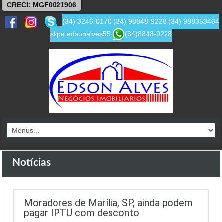
CRECI: MGF0021906
(34) 3246-0170
(34) 98848-9228
(34) 988353464
skpe:edsonalves55
(34)8848-9228
Notícias
Moradores de Marília, SP, ainda podem
pagar IPTU com desconto