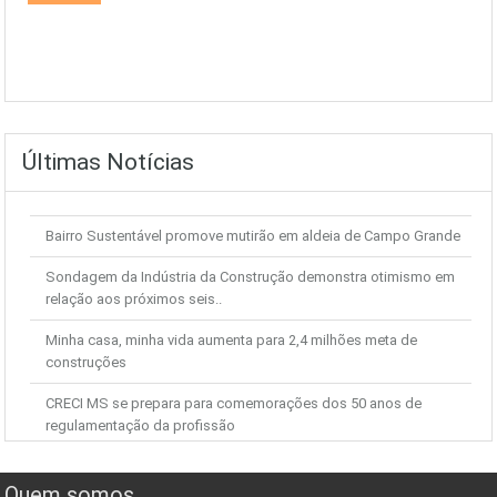
Últimas Notícias
Bairro Sustentável promove mutirão em aldeia de Campo Grande
Sondagem da Indústria da Construção demonstra otimismo em
relação aos próximos seis..
Minha casa, minha vida aumenta para 2,4 milhões meta de
construções
CRECI MS se prepara para comemorações dos 50 anos de
regulamentação da profissão
JN mostra novas gravações da PF sobre o caso Demóstenes
Torres
Quem somos