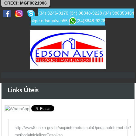
CRECI: MGF0021906
(34) 3246-0170
(34) 98848-9228
(34) 988353464
skpe:edsonalves55
(34)8848-9228
Links Úteis
http://www8.caixa.gov.br/siopiinternet/simulaOperacaoInternet.do?
method=inicializarCasoUso