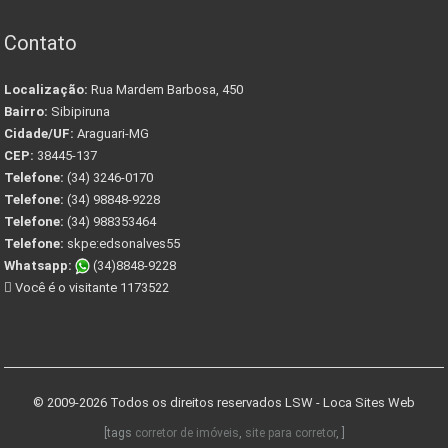
Contato
Localização:
Rua Mardem Barbosa, 450
Bairro:
Sibipiruna
Cidade/UF:
Araguari-MG
CEP:
38445-137
Telefone:
(34) 3246-0170
Telefone:
(34) 98848-9228
Telefone:
(34) 988353464
Telefone:
skpe:edsonalves55
Whatsapp:
(34)8848-9228
Você é o visitante 1173522
© 2009-2026 Todos os direitos reservados
LSW - Loca Sites Web
[tags
corretor de imóveis
,
site para corretor
, ]