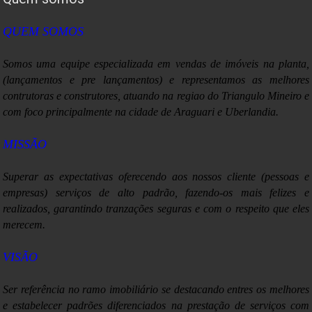
Após deflação em fevereiro, IGP-M avança em março, diz FGV
QUEM SOMOS
IGP-M sobe 0,43% em março após deflação em fevereiro
Somos uma equipe especializada em vendas de imóveis na planta,
Moradores de Marília, SP, ainda podem pagar IPTU com desconto
(lançamentos e pre lançamentos) e representamos as melhores
contrutoras e construtores, atuando na regiao do Triangulo Mineiro e
Débito automático da 1ª cota do IR exige declaração até o fim de
com foco principalmente na cidade de Araguari e Uberlandia.
março
Previdência tem déficit de R$ 5,1 bilhões em fevereiro, diz
MISSÃO
ministério
Superar as expectativas o
ferecendo aos nossos cliente (pessoas e
empresas) serviços de alto padrão, fazendo-os mais felizes e
realizados, garantindo tranzações seguras e com o respeito que eles
merecem.
VISÃO
Ser referência no ramo imobiliário se destacando entres os melhores
e estabelecer padrões diferenciados na prestação de serviços com